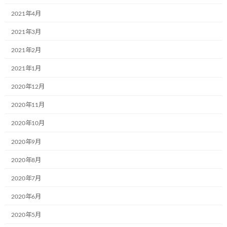
「大好きなトラックが人の命を奪い、
2021年4月
悲しみを生む・・・起こった事実は変
2021年3月
えられないが、その意味を変えること
2021年2月
2021年1月
ができる」と信じています。
2020年12月
2020年11月
こどもミュージアムプロジェク
2020年10月
ト特別公演 チケットお申込みは
2020年9月
こちら
2020年8月
2020年7月
2020年6月
2020年5月