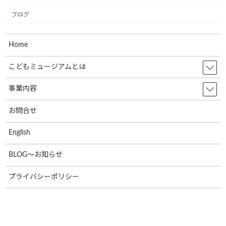
ブログ
こどもミュージアム
フェスタ2025
Home
こどもミュージアムとは
無事終了いたしまし
事業内容
た
お問合せ
沢山のご来場
ありが
English
とうございました
BLOG～お知らせ
プライバシーポリシー
こどもミュージアムフェスタ
2025 協賛スポンサー様一覧はこ