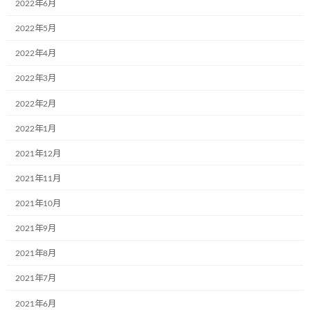
2022年6月
2022年5月
ある交通事故から始まった取り組みに
2022年4月
なります。
2022年3月
我々の活動は、皆の心にも必ずある
2022年2月
「優しくしたい・世の中を良くした
2022年1月
2021年12月
い」という気持ちを呼び起こし、運転
2021年11月
士や、また、それを見る人に、心のゆ
2021年10月
とりを取り戻すことで、交通事故を少
2021年9月
しでも減らせることを目指していま
2021年8月
す。
2021年7月
2021年6月