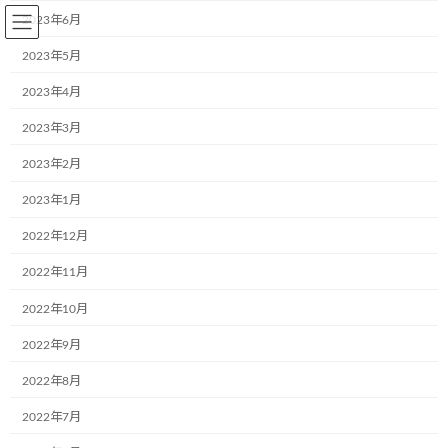
コ
ナ
2023年6月
ン
ビ
テ
ゲ
2023年5月
ン
ー
2023年4月
ツ
シ
へ
ョ
2023年3月
ス
ン
キ
に
詳しくはこちら
詳しくはこちら
2023年2月
ッ
移
プ
動
2023年1月
2022年12月
2022年11月
2022年10月
2022年9月
こどもミュージアムプロ
2022年8月
2022年7月
ジェクトとは
・・・