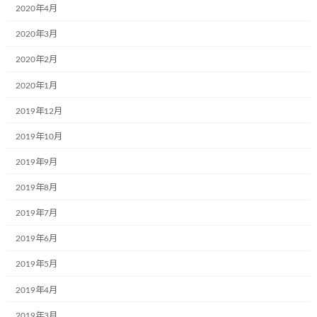
2020年4月
社福山営業所様(本社:東京都)で新たに1 台のミ
ュージアム号が完成しお披露目式を行いまし
2020年3月
た。 「hp：https://www.across-tr.co.jp/」 絵を
描 […]
2020年2月
続きを読む
2020年1月
2019年12月
最近の投稿
2019年10月
2019年9月
12月2日(月)、一般社団法人こどもミュー
お知らせ
ジアムプロジェクト協会の2023年度(第6
2019年8月
期)社員総会は無事に終了いたしました！
2019年7月
2024年12月4日
2019年6月
共立寝具株式会社様で初のミュージアム
2019年5月
お知らせ
号が誕生しました。
2019年4月
2024年9月17日
2019年3月