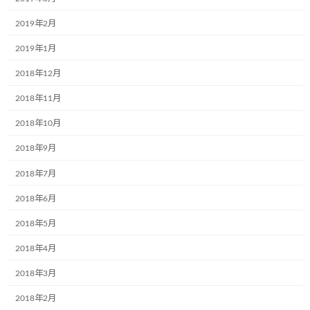
2019年2月
株式会社RUSHexpress様,社内で初のミュ
お知らせ
ージアム号が誕生しました!
2019年1月
2024年7月4日
2018年12月
2018年11月
なでしこ保育園で30名の園児たちと一緒
お知らせ
2018年10月
に紙芝居の時間を過ごしました!
2018年9月
2024年7月4日
2018年7月
2018年6月
光照運輸株式会社様の本社にて新たに１
お知らせ
台のミュージアム号が誕生しました。
2018年5月
2024年7月4日
2018年4月
2018年3月
学校法人聖リゴリオ学園すわせいぼ幼稚
お知らせ
園でのお絵描きをさせて頂きました
2018年2月