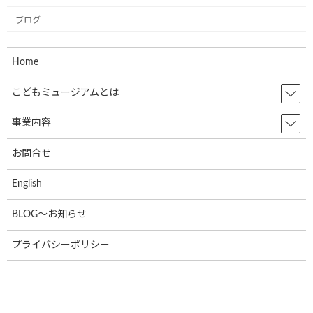
お知らせ
しました
ブログ
2024年6月5日
Home
こどもミュージアムとは
カテゴリー
事業内容
お知らせ
ブログ
お問合せ
English
アーカイブ
BLOG～お知らせ
2024年12月
プライバシーポリシー
2024年9月
2024年7月
2024年6月