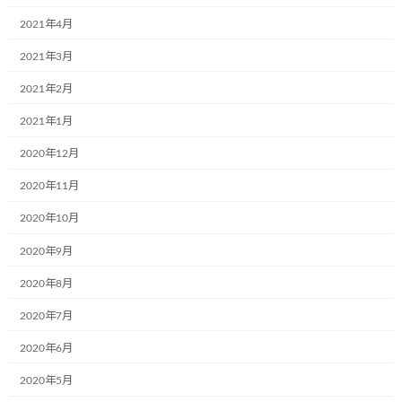
３月11 日( 土)、アクロストランスポート
お知らせ
株式会社様(東京都)ではさらに4 台のミュ
2021年4月
ージアム号が完成し、本社にて交通安全
の絵を提供いただいた従業員のお子さん
2021年3月
を招待して、ミュージアム号のお披露目
会を開催しました。
2021年2月
2023年5月8日
2021年1月
３月11 日( 土)、アクロストランスポート株式会
2020年12月
社様(東京都)ではさらに4 台のミュージアム号が
完成し、本社にて交通安全の絵を提供いただい
2020年11月
た従業員のお子さんを招待して、ミュージアム
号のお披露目会を開催しました。 「hp […]
2020年10月
続きを読む
2020年9月
2020年8月
2 月21 日( 火)、アクロストランスポート
お知らせ
株式会社福山営業所様(本社:東京都)で新
2020年7月
たに1 台のミュージアム号が完成しお披
露目式を行いました。
2020年6月
2023年5月1日
2020年5月
2 月21 日( 火)、アクロストランスポート株式会