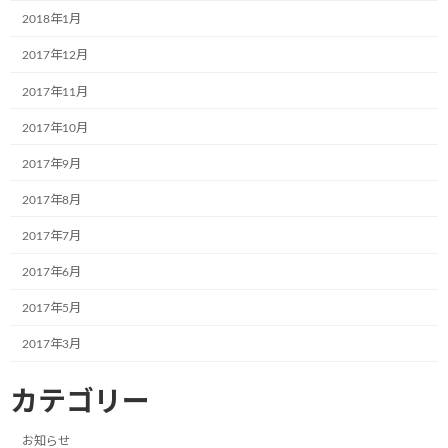
2024年7月4日
2018年1月
2017年12月
株式会社ブランエステート様（大阪府吹
2017年11月
お知らせ
田市）が、ラッピングをして下さいまし
た。
2017年10月
2024年6月5日
2017年9月
2017年8月
東北乳運株式会社様(本社：福島県郡山
お知らせ
市)で新たに2台のミュージアム号が誕生
2017年7月
しました！
2017年6月
2024年6月5日
2017年5月
日隆産業株式会社の姫路営業所様(本社:
お知らせ
2017年3月
大阪市)で新たに1台のミュージアム号が
誕生しました！
カテゴリー
2024年6月5日
お知らせ
ラオスで第一弾のミュージアム号が誕生