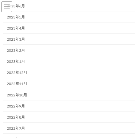
コ
ナ
2023年6月
ン
ビ
テ
ゲ
2023年5月
ン
ー
2023年4月
ツ
シ
へ
ョ
2023年3月
BLOG～お知らせ
ス
ン
キ
に
2023年2月
ッ
移
プ
動
2023年1月
Home
BLOG～お知らせ
2023年5月
2022年12月
2023年5月
2022年11月
2022年10月
2022年9月
会員の株式会社浜庄運輸様（石川県金沢
お知らせ
市）では、18台目ミュージアム号の施工
2022年8月
が完了しました！
2022年7月
2023年5月12日
会員の株式会社浜庄運輸様（石川県金沢市）で