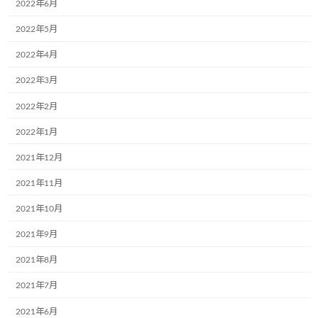
2022年6月
は、18台目ミュージアム号の施工が完了しまし
た！
いつもいつも応援を頂きまして、本当に
2022年5月
感謝しかありません
。 どうぞ、これからも引
き続きよろしくお願いいたします。
【浜庄運
2022年4月
輸 […]
2022年3月
続きを読む
2022年2月
4月20日(木)長野県諏訪市にある株式会社
2022年1月
お知らせ
山信運輸様で、新しい「こどもミュージ
アム号」が誕生しました。
2021年12月
2023年5月10日
2021年11月
4月20日(木)長野県諏訪市にある株式会社山信運
2021年10月
輸様で、新しい「こどもミュージアム号」が誕
生しました。
「hp: http://yamashin-
2021年9月
unyu.co.jp/」 ラッピングされた作品は保育園０
～２歳のお子さん […]
2021年8月
続きを読む
2021年7月
2021年6月