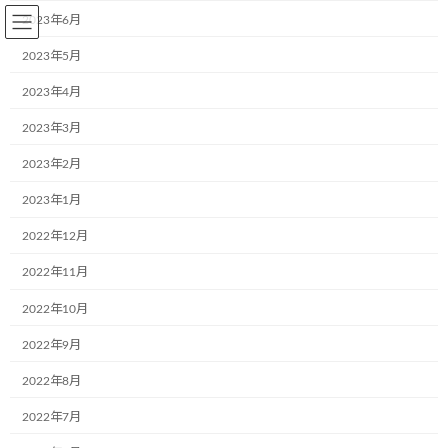
コ
ナ
2023年6月
ン
ビ
テ
ゲ
2023年5月
ン
ー
2023年4月
ツ
シ
へ
ョ
2023年3月
BLOG～お知らせ
ス
ン
キ
に
2023年2月
ッ
移
プ
動
2023年1月
Home
BLOG～お知らせ
2018年5月
2022年12月
2018年5月
2022年11月
2022年10月
2022年9月
ビックキッズチャレンジイベント」に参
ブログ
加させて頂きました！
2022年8月
2018年5月16日
2022年7月
5月13日(日)、自然に包まれた所(奈良県)に株
式会社Dreams(大阪市中央区)が主催した「ビッ