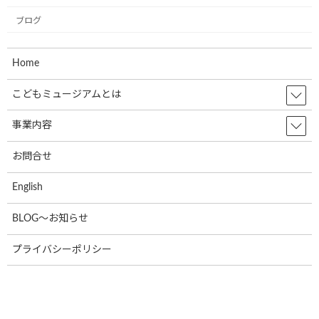
お知らせ
ブログ
ブログ
Home
アーカイブ
こどもミュージアムとは
2024年12月
事業内容
2024年9月
2024年7月
お問合せ
2024年6月
English
2024年4月
BLOG～お知らせ
2024年3月
プライバシーポリシー
2024年2月
2024年1月
2023年12月