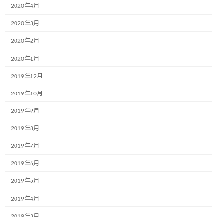
最近の投稿
2020年4月
2020年3月
12月2日(月)、一般社団法人こどもミュー
お知らせ
2020年2月
ジアムプロジェクト協会の2023年度(第6
期)社員総会は無事に終了いたしました！
2020年1月
2019年12月
2024年12月4日
2019年10月
共立寝具株式会社様で初のミュージアム
お知らせ
号が誕生しました。
2019年9月
2024年9月17日
2019年8月
2019年7月
株式会社RUSHexpress様,社内で初のミュ
お知らせ
2019年6月
ージアム号が誕生しました!
2019年5月
2024年7月4日
2019年4月
なでしこ保育園で30名の園児たちと一緒
2019年3月