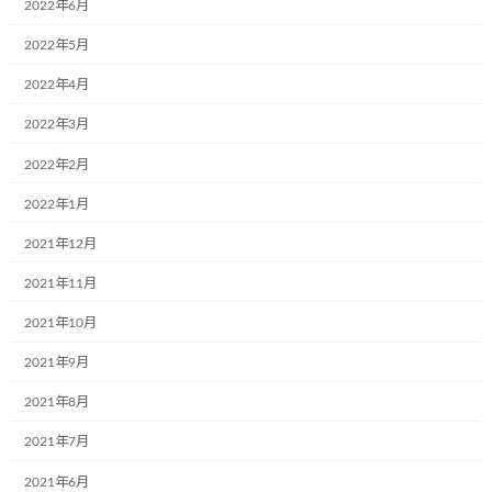
2022年6月
クキッズチャレンジイベント」に参加させて頂
きました。自己紹介、苗植え体験、カレーとポ
2022年5月
ップコーン作り体験など沢山のプログラ […]
2022年4月
続きを読む
2022年3月
【こどもミュージアムフェスタ2018】開
2022年2月
ブログ
催します！
2022年1月
2018年5月11日
2021年12月
【こどもミュージアムフェスタ2018】を開催し
ます！ 日 時 ： 2018年9月2日（日） 時 間
2021年11月
： 10：00～17：00 場 所 ： 万博公園お祭り
広場 ※時間は変更になる可能性があり
2021年10月
ます 開催内容 ・こど […]
2021年9月
続きを読む
2021年8月
こどもミュージアプロジェクト協会に入
2021年7月
ブログ
会していただきました！
2021年6月
2018年5月2日