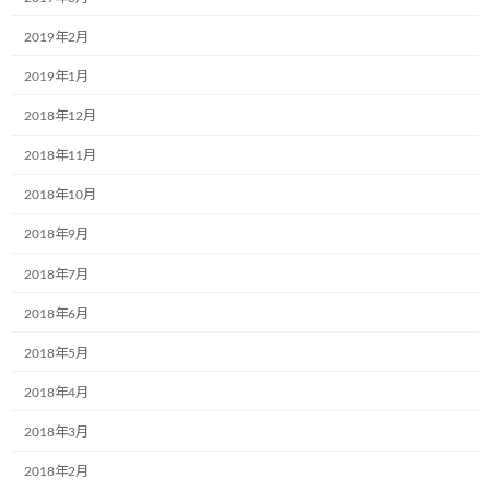
お知らせ
に紙芝居の時間を過ごしました!
2019年2月
2024年7月4日
2019年1月
2018年12月
光照運輸株式会社様の本社にて新たに１
お知らせ
台のミュージアム号が誕生しました。
2018年11月
2024年7月4日
2018年10月
2018年9月
学校法人聖リゴリオ学園すわせいぼ幼稚
お知らせ
2018年7月
園でのお絵描きをさせて頂きました
2018年6月
2024年7月4日
2018年5月
2018年4月
株式会社ブランエステート様（大阪府吹
お知らせ
田市）が、ラッピングをして下さいまし
2018年3月
た。
2018年2月
2024年6月5日