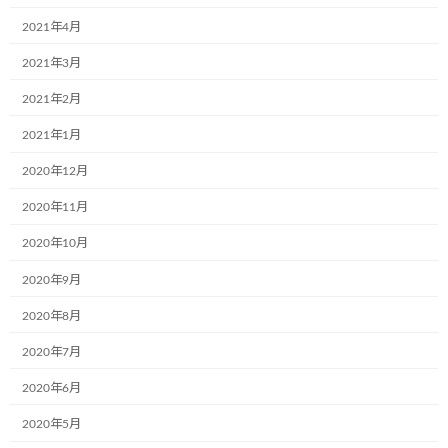
吹田市にある株式会社バリューネットワーク様
2021年4月
もこどもミュージアプロジェクト協会に入会頂
き、4月26日(木)、2台の営業車両にラッピング
2021年3月
頂きました。 皆さん、如何でしょうか。ラッピ
2021年2月
ング後の車輌は暖かくて、優しい気分になりま
せ […]
2021年1月
続きを読む
2020年12月
2020年11月
お互いに応援し合える仲間
ブログ
2020年10月
2018年5月2日
4月9日(月)、こどもミュージアプロジェクト協
2020年9月
会に加入！ 5月2日(水)、こどもミュージア号3
台施工完成！ ご参画頂いた株式会社泰豊建設様
2020年8月
(新潟県)はこどもミュージアプロジェクトに全
力後援頂き、私達はお互い応援し合える仲 […]
2020年7月
2020年6月
続きを読む
2020年5月