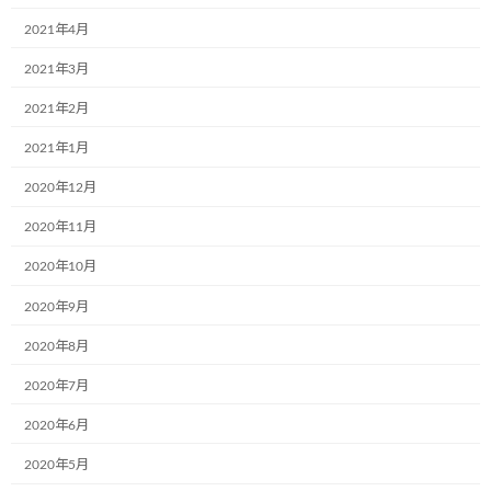
株式会社RUSHexpress様,社内で初のミュ
お知らせ
2021年4月
ージアム号が誕生しました!
2024年7月4日
2021年3月
2021年2月
なでしこ保育園で30名の園児たちと一緒
2021年1月
お知らせ
に紙芝居の時間を過ごしました!
2020年12月
2024年7月4日
2020年11月
2020年10月
光照運輸株式会社様の本社にて新たに１
お知らせ
台のミュージアム号が誕生しました。
2020年9月
2024年7月4日
2020年8月
2020年7月
学校法人聖リゴリオ学園すわせいぼ幼稚
お知らせ
2020年6月
園でのお絵描きをさせて頂きました
2020年5月
2024年7月4日