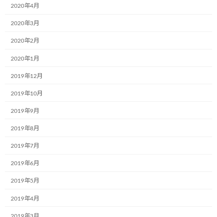
2020年4月
株式会社ブランエステート様（大阪府吹
2020年3月
お知らせ
田市）が、ラッピングをして下さいまし
た。
2020年2月
2024年6月5日
2020年1月
2019年12月
東北乳運株式会社様(本社：福島県郡山
お知らせ
市)で新たに2台のミュージアム号が誕生
2019年10月
しました！
2019年9月
2024年6月5日
2019年8月
日隆産業株式会社の姫路営業所様(本社:
お知らせ
2019年7月
大阪市)で新たに1台のミュージアム号が
誕生しました！
2019年6月
2024年6月5日
2019年5月
ラオスで第一弾のミュージアム号が誕生
2019年4月
お知らせ
しました
2019年3月