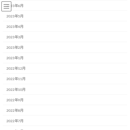
コ
ナ
2023年6月
ン
ビ
テ
ゲ
2023年5月
ン
ー
2023年4月
ツ
シ
へ
ョ
2023年3月
BLOG～お知らせ
ス
ン
キ
に
2023年2月
ッ
移
プ
動
2023年1月
Home
BLOG～お知らせ
2017年9月5日
2022年12月
2017年9月5日
2022年11月
2022年10月
2022年9月
力を合わせれば世界が変える
ブログ
2017年9月5日
2022年8月
8月26日、27日福島を訪問しました。 6年経っ
2022年7月
た今でも、こんな状態は現実です。 絶対に目を
そむけてはいけない事実です。 天災だけではな