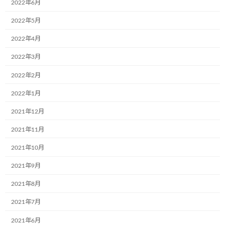
2022年6月
く、人災が招く悲劇。 おにぎりが展示されてい
て、その横にこんな文章がありました。 3 […]
2022年5月
続きを読む
2022年4月
2022年3月
最近の投稿
2022年2月
2022年1月
12月2日(月)、一般社団法人こどもミュー
お知らせ
ジアムプロジェクト協会の2023年度(第6
2021年12月
期)社員総会は無事に終了いたしました！
2021年11月
2024年12月4日
2021年10月
2021年9月
共立寝具株式会社様で初のミュージアム
お知らせ
号が誕生しました。
2021年8月
2024年9月17日
2021年7月
2021年6月