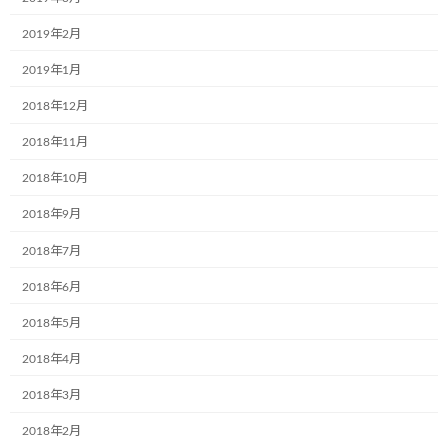
ラオスで第一弾のミュージアム号が誕生
お知らせ
しました
2019年2月
2024年6月5日
2019年1月
2018年12月
カテゴリー
2018年11月
2018年10月
お知らせ
2018年9月
ブログ
2018年7月
アーカイブ
2018年6月
2024年12月
2018年5月
2024年9月
2018年4月
2024年7月
2018年3月
2024年6月
2018年2月