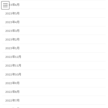
コ
ナ
2023年6月
ン
ビ
テ
ゲ
2023年5月
ン
ー
2023年4月
ツ
シ
へ
ョ
2023年3月
BLOG～お知らせ
ス
ン
キ
に
2023年2月
ッ
移
プ
動
2023年1月
Home
BLOG～お知らせ
2018年4月10日
2022年12月
2018年4月10日
2022年11月
2022年10月
2022年9月
TOTOリモデルクラブ西神店会リモデル
ブログ
フェア
2022年8月
2018年4月10日
2022年7月
3月4日、「TOTOリモデルクラブ西神店会リモ
デルフェア」でこどもミュージアムプロジェク