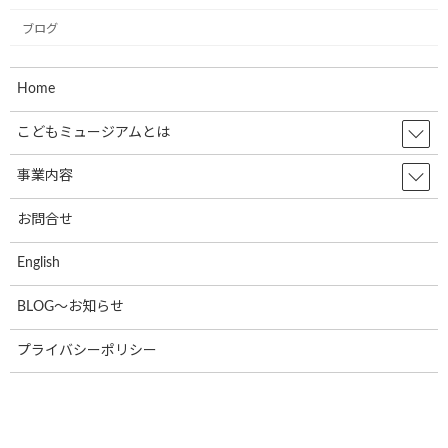
ブログ
2023年2月
2023年1月
Home
2022年12月
こどもミュージアムとは
2022年11月
事業内容
2022年10月
2022年9月
お問合せ
2022年8月
English
2022年7月
BLOG～お知らせ
2022年6月
プライバシーポリシー
2022年5月
2022年4月
2022年3月