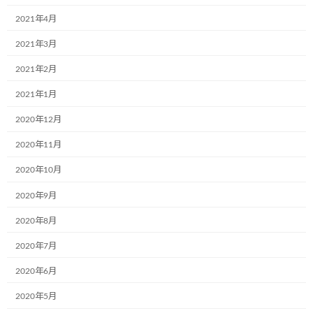
2021年4月
株式会社RUSHexpress様,社内で初のミュ
お知らせ
2021年3月
ージアム号が誕生しました!
2021年2月
2024年7月4日
2021年1月
なでしこ保育園で30名の園児たちと一緒
2020年12月
お知らせ
に紙芝居の時間を過ごしました!
2020年11月
2024年7月4日
2020年10月
2020年9月
光照運輸株式会社様の本社にて新たに１
お知らせ
台のミュージアム号が誕生しました。
2020年8月
2024年7月4日
2020年7月
2020年6月
学校法人聖リゴリオ学園すわせいぼ幼稚
お知らせ
2020年5月
園でのお絵描きをさせて頂きました