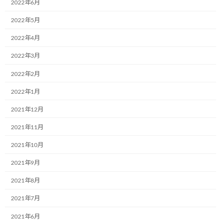
2022年6月
ト運営事務局も出店しました。
「お父
さん応援お絵描き」をテーマに、お友達に絵を
2022年5月
描いてもらいました。描いて頂いた絵は事務局
からマ […]
2022年4月
続きを読む
2022年3月
2022年2月
最近の投稿
2022年1月
2021年12月
12月2日(月)、一般社団法人こどもミュー
お知らせ
2021年11月
ジアムプロジェクト協会の2023年度(第6
期)社員総会は無事に終了いたしました！
2021年10月
2021年9月
2024年12月4日
2021年8月
共立寝具株式会社様で初のミュージアム
お知らせ
号が誕生しました。
2021年7月
2024年9月17日
2021年6月