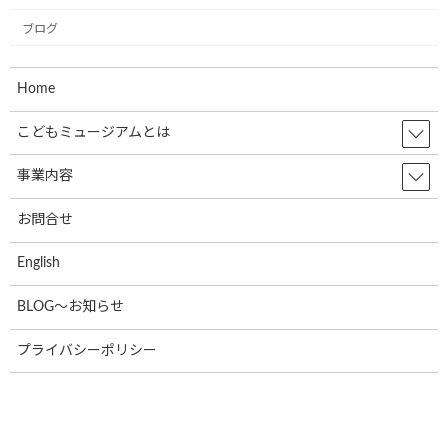
2023年2月
ブログ
2023年1月
2022年12月
Home
2022年11月
こどもミュージアムとは
2022年10月
事業内容
2022年9月
お問合せ
2022年8月
English
2022年7月
2022年6月
BLOG～お知らせ
2022年5月
プライバシーポリシー
2022年4月
2022年3月
2022年2月