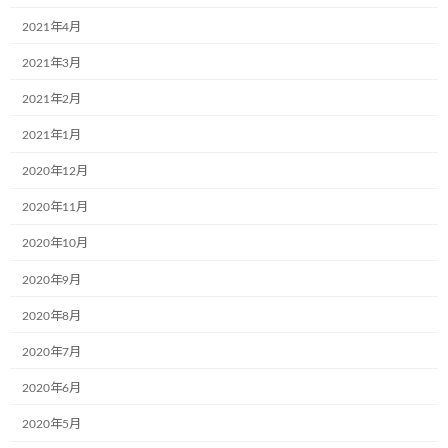
2021年4月
株式会社RUSHexpress様,社内で初のミュ
お知らせ
ージアム号が誕生しました!
2021年3月
2024年7月4日
2021年2月
2021年1月
なでしこ保育園で30名の園児たちと一緒
お知らせ
に紙芝居の時間を過ごしました!
2020年12月
2024年7月4日
2020年11月
2020年10月
光照運輸株式会社様の本社にて新たに１
2020年9月
お知らせ
台のミュージアム号が誕生しました。
2020年8月
2024年7月4日
2020年7月
2020年6月
学校法人聖リゴリオ学園すわせいぼ幼稚
お知らせ
園でのお絵描きをさせて頂きました
2020年5月
2024年7月4日