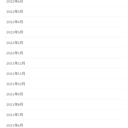
2022年6月
絵かき大会も行いました。
私達の話を聞き
ましたら、子供たちがたくさん素敵な絵とメッ
2022年5月
セ […]
2022年4月
続きを読む
2022年3月
2022年2月
最近の投稿
2022年1月
12月2日(月)、一般社団法人こどもミュー
2021年12月
お知らせ
ジアムプロジェクト協会の2023年度(第6
2021年11月
期)社員総会は無事に終了いたしました！
2021年10月
2024年12月4日
2021年9月
共立寝具株式会社様で初のミュージアム
お知らせ
2021年8月
号が誕生しました。
2021年7月
2024年9月17日
2021年6月