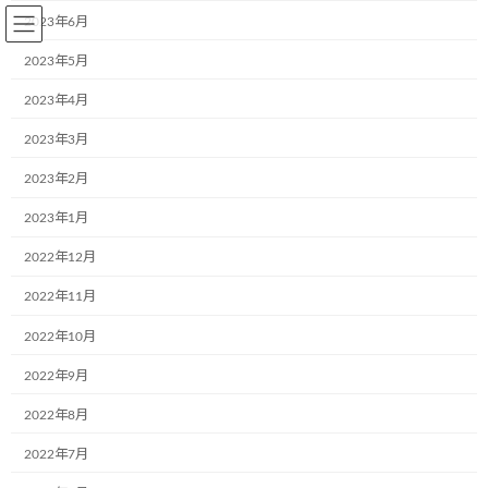
コ
ナ
2023年6月
ン
ビ
テ
ゲ
2023年5月
ン
ー
2023年4月
ツ
シ
へ
ョ
2023年3月
BLOG～お知らせ
ス
ン
キ
に
2023年2月
ッ
移
プ
動
2023年1月
Home
BLOG～お知らせ
2019年12月17日
2022年12月
2019年12月17日
2022年11月
2022年10月
2022年9月
12月14日光明台北小学校へ紙芝居
ブログ
2019年12月17日
2022年8月
12月14日、私達が大阪府おおさか元気広場(放
2022年7月
課後子ども教室)に協力し、和泉市光明台小学校
に行って紙芝居させて頂きました。その後、お