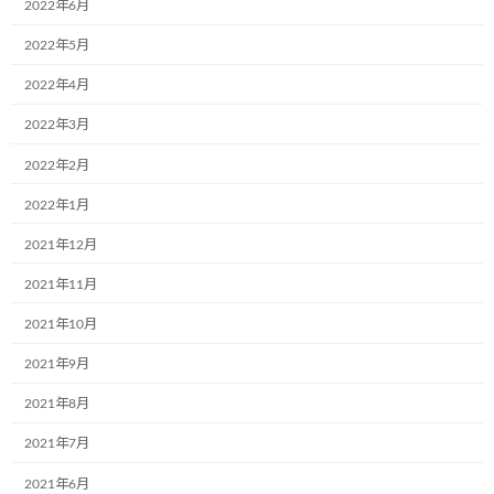
2022年6月
♪【HP:https://www.kawabataunyu.com/】 経営
理念にも掲げておられる一部にある「豊かな運
2022年5月
び手として社会貢献します」との志をも […]
2022年4月
続きを読む
2022年3月
2022年2月
最近の投稿
2022年1月
12月2日(月)、一般社団法人こどもミュー
2021年12月
お知らせ
ジアムプロジェクト協会の2023年度(第6
2021年11月
期)社員総会は無事に終了いたしました！
2021年10月
2024年12月4日
2021年9月
共立寝具株式会社様で初のミュージアム
お知らせ
2021年8月
号が誕生しました。
2021年7月
2024年9月17日
2021年6月