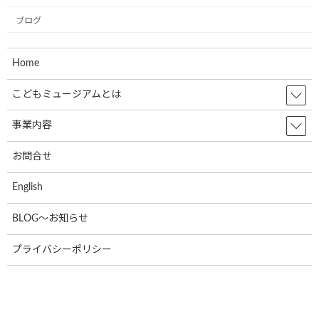
2023年2月
ブログ
2023年1月
2022年12月
Home
2022年11月
こどもミュージアムとは
2022年10月
事業内容
2022年9月
お問合せ
2022年8月
English
2022年7月
2022年6月
BLOG～お知らせ
2022年5月
プライバシーポリシー
2022年4月
2022年3月
2022年2月