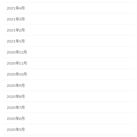
2021年4月
株式会社RUSHexpress様,社内で初のミュ
お知らせ
ージアム号が誕生しました!
2021年3月
2024年7月4日
2021年2月
2021年1月
なでしこ保育園で30名の園児たちと一緒
お知らせ
に紙芝居の時間を過ごしました!
2020年12月
2024年7月4日
2020年11月
2020年10月
光照運輸株式会社様の本社にて新たに１
2020年9月
お知らせ
台のミュージアム号が誕生しました。
2020年8月
2024年7月4日
2020年7月
2020年6月
学校法人聖リゴリオ学園すわせいぼ幼稚
お知らせ
園でのお絵描きをさせて頂きました
2020年5月
2024年7月4日