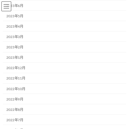
コ
ナ
2023年6月
ン
ビ
テ
ゲ
2023年5月
ン
ー
2023年4月
ツ
シ
へ
ョ
2023年3月
BLOG～お知らせ
ス
ン
キ
に
2023年2月
ッ
移
プ
動
2023年1月
Home
BLOG～お知らせ
2021年4月5日
2022年12月
2021年4月5日
2022年11月
2022年10月
2022年9月
川端運輸株式会社様（奈良県大和郡山
お知らせ
市）が新たに仲間に加わりました♪
2022年8月
2021年4月5日
2022年7月
奈良県大和郡山市より新しい仲間が加わりまし
た。 川端運輸株式会社様