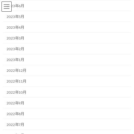
コ
ナ
2023年6月
ン
ビ
テ
ゲ
2023年5月
ン
ー
2023年4月
ツ
シ
へ
ョ
2023年3月
BLOG～お知らせ
ス
ン
キ
に
2023年2月
ッ
移
プ
動
2023年1月
Home
BLOG～お知らせ
2021年7月2日
2022年12月
2021年7月2日
2022年11月
2022年10月
2022年9月
山岡産輸株式会社様（千葉県市川市）初
お知らせ
のミュージアム号誕生しました
2022年8月
2021年7月2日
2022年7月
千葉県市川市にある山岡産輸株式会社様
（HP:https://www.yamaokasanyu.com）で2台の