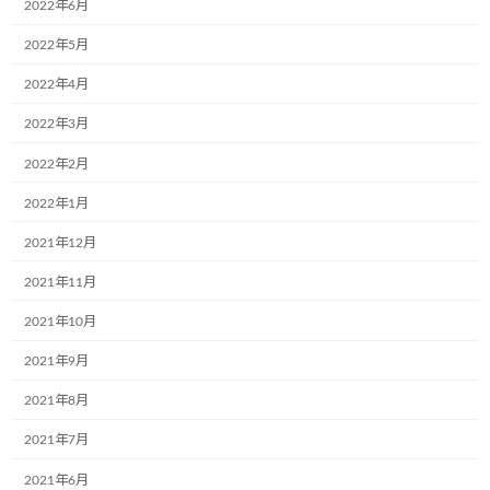
2022年6月
ミュージアム号が誕生しました。 今回ラッピン
グ頂いた絵は市川市の小学校でコンクールした
2022年5月
作品になります、2台のト […]
2022年4月
続きを読む
2022年3月
2022年2月
最近の投稿
2022年1月
12月2日(月)、一般社団法人こどもミュー
2021年12月
お知らせ
ジアムプロジェクト協会の2023年度(第6
2021年11月
期)社員総会は無事に終了いたしました！
2021年10月
2024年12月4日
2021年9月
共立寝具株式会社様で初のミュージアム
お知らせ
2021年8月
号が誕生しました。
2021年7月
2024年9月17日
2021年6月