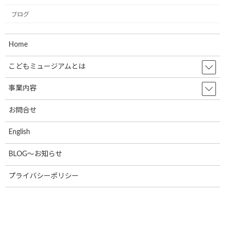
2023年2月
ブログ
2023年1月
2022年12月
Home
2022年11月
こどもミュージアムとは
2022年10月
事業内容
2022年9月
お問合せ
2022年8月
English
2022年7月
2022年6月
BLOG～お知らせ
2022年5月
プライバシーポリシー
2022年4月
2022年3月
2022年2月