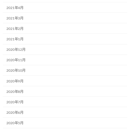
2021年4月
株式会社RUSHexpress様,社内で初のミュ
お知らせ
ージアム号が誕生しました!
2021年3月
2024年7月4日
2021年2月
2021年1月
なでしこ保育園で30名の園児たちと一緒
お知らせ
に紙芝居の時間を過ごしました!
2020年12月
2024年7月4日
2020年11月
2020年10月
光照運輸株式会社様の本社にて新たに１
2020年9月
お知らせ
台のミュージアム号が誕生しました。
2020年8月
2024年7月4日
2020年7月
2020年6月
学校法人聖リゴリオ学園すわせいぼ幼稚
お知らせ
園でのお絵描きをさせて頂きました
2020年5月
2024年7月4日