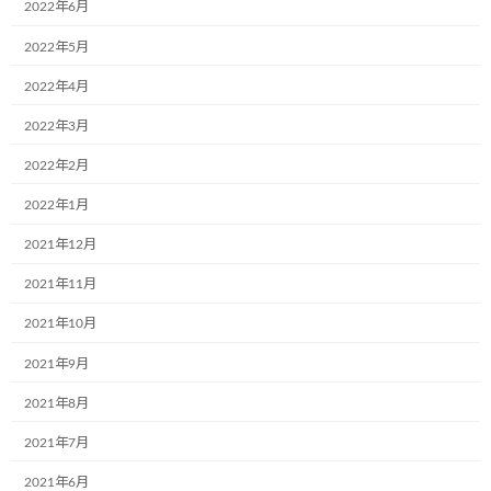
2022年6月
ュージアム号が誕生しました。 一台は地元の小
学2年生（52名）のお子さん達が描いて頂いた
2022年5月
作品です、もう一台の車両は […]
2022年4月
続きを読む
2022年3月
2022年2月
最近の投稿
2022年1月
12月2日(月)、一般社団法人こどもミュー
2021年12月
お知らせ
ジアムプロジェクト協会の2023年度(第6
期)社員総会は無事に終了いたしました！
2021年11月
2021年10月
2024年12月4日
2021年9月
共立寝具株式会社様で初のミュージアム
お知らせ
2021年8月
号が誕生しました。
2021年7月
2024年9月17日
2021年6月