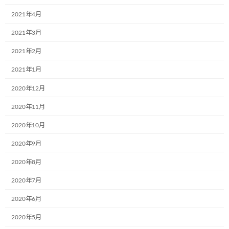
2021年4月
株式会社RUSHexpress様,社内で初のミュ
お知らせ
ージアム号が誕生しました!
2021年3月
2024年7月4日
2021年2月
2021年1月
なでしこ保育園で30名の園児たちと一緒
お知らせ
に紙芝居の時間を過ごしました!
2020年12月
2024年7月4日
2020年11月
2020年10月
光照運輸株式会社様の本社にて新たに１
2020年9月
お知らせ
台のミュージアム号が誕生しました。
2020年8月
2024年7月4日
2020年7月
2020年6月
学校法人聖リゴリオ学園すわせいぼ幼稚
お知らせ
園でのお絵描きをさせて頂きました
2020年5月
2024年7月4日