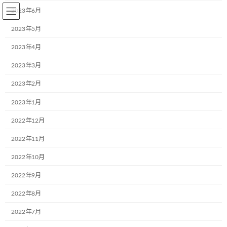
コ
ナ
2023年6月
ン
ビ
テ
ゲ
2023年5月
ン
ー
2023年4月
ツ
シ
へ
ョ
2023年3月
BLOG～お知らせ
ス
ン
キ
に
2023年2月
ッ
移
プ
動
2023年1月
Home
BLOG～お知らせ
2021年8月3日
2022年12月
2021年8月3日
2022年11月
2022年10月
新運輸株式会社様（福岡県大川市）新た
2022年9月
お知らせ
なミュージアム号誕生しました
2022年8月
2021年8月3日
2022年7月
新運輸株式会社様（福岡県大川市）
HP:http://www.arataunyu.co.jp/はまた2台のミ