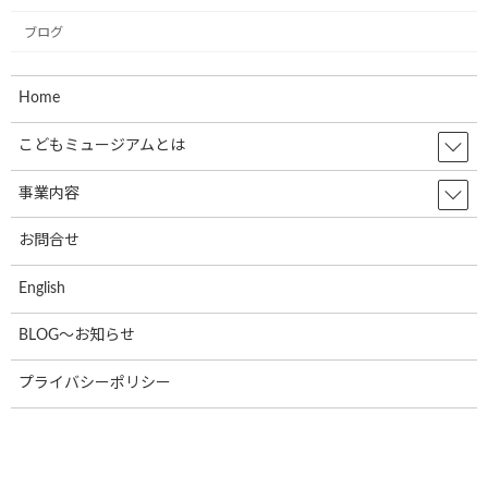
2023年2月
ブログ
2023年1月
2022年12月
Home
2022年11月
こどもミュージアムとは
2022年10月
事業内容
2022年9月
お問合せ
2022年8月
English
2022年7月
2022年6月
BLOG～お知らせ
2022年5月
プライバシーポリシー
2022年4月
2022年3月