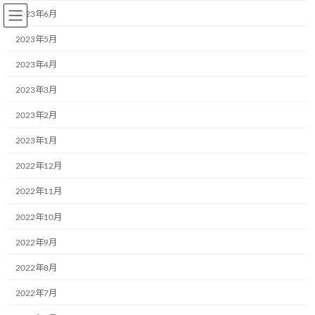
コ
ナ
2023年6月
ン
ビ
テ
ゲ
2023年5月
ン
ー
2023年4月
ツ
シ
へ
ョ
2023年3月
BLOG～お知らせ
ス
ン
キ
に
2023年2月
ッ
移
プ
動
2023年1月
Home
BLOG～お知らせ
2022年5月24日
2022年12月
2022年5月24日
2022年11月
2022年10月
2022年9月
長野県の株式会社山信運輸様にて新しい
お知らせ
「こどもミュージアム号」が誕生しまし
2022年8月
た
2022年7月
2022年5月24日
4月10日、長野県の株式会社山信運輸様で、新