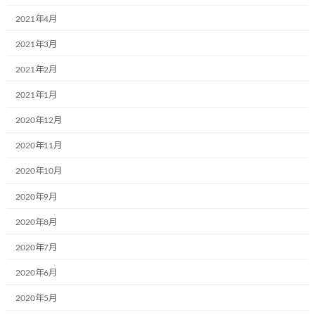
最近の投稿
2021年4月
2021年3月
12月2日(月)、一般社団法人こどもミュー
お知らせ
ジアムプロジェクト協会の2023年度(第6
2021年2月
期)社員総会は無事に終了いたしました！
2021年1月
2024年12月4日
2020年12月
2020年11月
共立寝具株式会社様で初のミュージアム
お知らせ
号が誕生しました。
2020年10月
2024年9月17日
2020年9月
2020年8月
株式会社RUSHexpress様,社内で初のミュ
お知らせ
ージアム号が誕生しました!
2020年7月
2024年7月4日
2020年6月
2020年5月