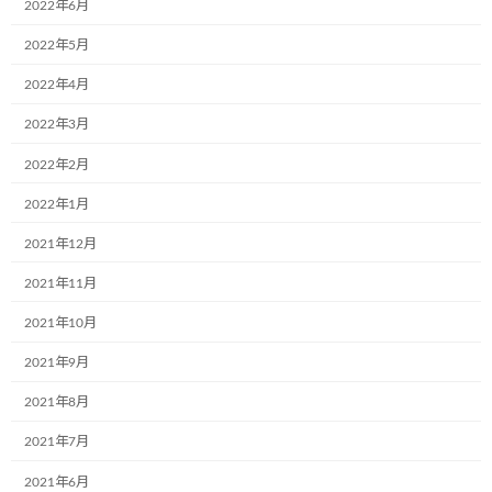
2022年6月
しい「こどもミュージアム号」が誕生しまし
た。 このあたたかく笑顔の溢れるトラックが走
2022年5月
っている姿が楽しみでなりません。 いつも、あ
りがとうございます。http://yamashi […]
2022年4月
続きを読む
2022年3月
2022年2月
福島県郡山市にある東北乳運株式会社様
お知らせ
が新しい1台の「こどもミュージアム
2022年1月
号」が誕生いたしました。
2021年12月
2022年5月24日
2021年11月
5月10日、福島県郡山市にある東北乳運株式会
社様が新しい1台の「こどもミュージアム号」
2021年10月
が誕生いたしました。この可愛らしい車で、ど
んどん笑顔を拡げ、街をどんどん暖かくしてく
2021年9月
ださいね！いつもありがとうございます。
「HP:ht […]
2021年8月
続きを読む
2021年7月
2021年6月