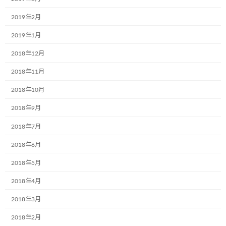
2019年2月
東北乳運株式会社様(本社：福島県郡山
お知らせ
市)で新たに2台のミュージアム号が誕生
2019年1月
しました！
2018年12月
2024年6月5日
2018年11月
日隆産業株式会社の姫路営業所様(本社:
お知らせ
2018年10月
大阪市)で新たに1台のミュージアム号が
誕生しました！
2018年9月
2024年6月5日
2018年7月
ラオスで第一弾のミュージアム号が誕生
2018年6月
お知らせ
しました
2018年5月
2024年6月5日
2018年4月
2018年3月
カテゴリー
2018年2月