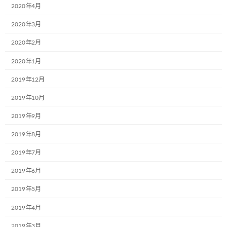
なでしこ保育園で30名の園児たちと一緒
2020年4月
お知らせ
に紙芝居の時間を過ごしました!
2020年3月
2024年7月4日
2020年2月
2020年1月
光照運輸株式会社様の本社にて新たに１
お知らせ
台のミュージアム号が誕生しました。
2019年12月
2024年7月4日
2019年10月
2019年9月
学校法人聖リゴリオ学園すわせいぼ幼稚
お知らせ
2019年8月
園でのお絵描きをさせて頂きました
2019年7月
2024年7月4日
2019年6月
株式会社ブランエステート様（大阪府吹
2019年5月
お知らせ
田市）が、ラッピングをして下さいまし
た。
2019年4月
2024年6月5日
2019年3月