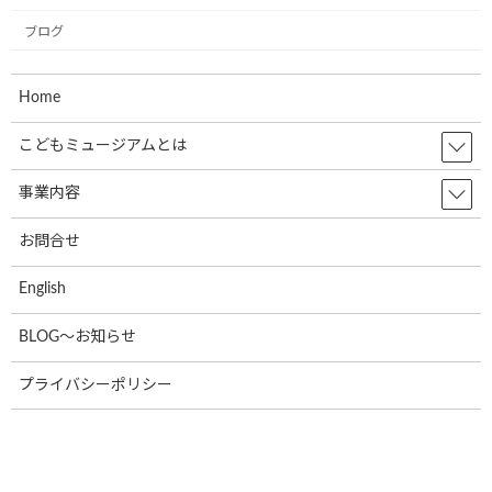
ブログ
2023年11月
2023年10月
Home
2023年8月
こどもミュージアムとは
2023年7月
2023年6月
事業内容
2023年5月
お問合せ
2023年4月
English
2023年3月
BLOG～お知らせ
2023年2月
プライバシーポリシー
2023年1月
2022年12月
2022年11月