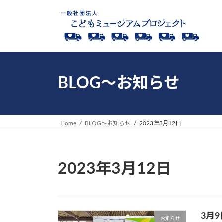
コ
ナ
ン
ビ
テ
ゲ
ン
ー
ツ
シ
へ
ョ
ス
ン
BLOG～お知らせ
キ
に
ッ
移
プ
動
Home
BLOG～お知らせ
2023年3月12日
2023年3月12日
3月
お知らせ