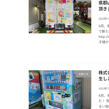
県郡
頂き
2023年
6月、
で新た
http
子様が 
株式
お知らせ
生し
2023年
6月、
た！ 
るい絵