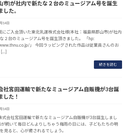
山市)が社内で新たな２台のミュージアム号を誕生
ました。
7月14日
既にご入会頂いた東北乳運株式会社様(本社：福島県郡山市)が社内
な２台のミュージアム号を誕生頂きました。 「hp:
://www.thnu.co.jp/」 今回ラッピングされた作品は従業員さんのお
[…]
続きを読む
会社宮田運輸で新たなミュージアム自販機が3台誕
ました！
7月14日
株式会社宮田運輸で新たなミュージアム自販機が3台誕生しまし
雨が続いて毎日どんよりしちゃう梅雨の日には、子どもたちの明
を見ると、心が癒されるでしょう。