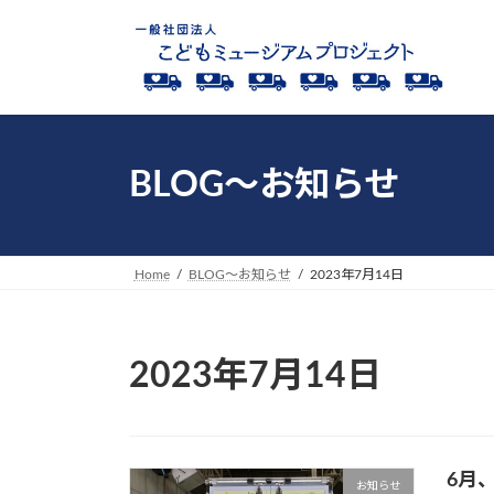
コ
ナ
ン
ビ
テ
ゲ
ン
ー
ツ
シ
へ
ョ
ス
ン
BLOG～お知らせ
キ
に
ッ
移
プ
動
Home
BLOG～お知らせ
2023年7月14日
2023年7月14日
6月
お知らせ