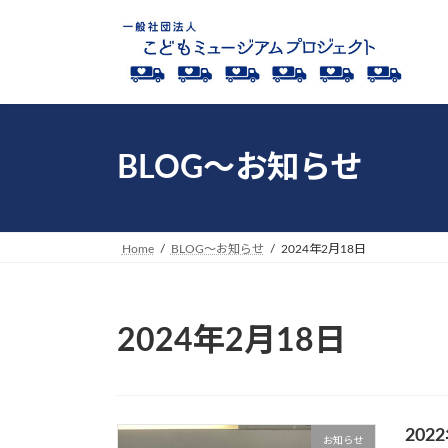
コ
ナ
ン
ビ
テ
ゲ
ン
ー
ツ
シ
へ
ョ
ス
ン
BLOG～お知らせ
キ
に
ッ
移
プ
動
Home
BLOG～お知らせ
2024年2月18日
2024年2月18日
20
お知らせ