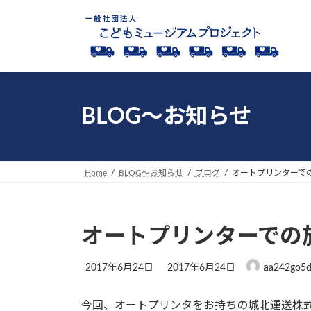
コ
ナ
ン
ビ
テ
ゲ
ン
ー
ツ
シ
へ
ョ
ス
ン
BLOG～お知らせ
キ
に
ッ
移
プ
動
Home
BLOG～お知らせ
ブログ
オートプリンターで
オートプリンターでの
最
2017年6月24日
2017年6月24日
aa242go5
終
更
今回、オートプリンタをお持ちの城北運送株
新