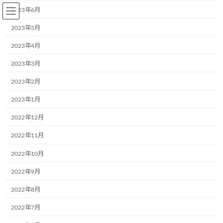
コ
ナ
2023年6月
ン
ビ
テ
ゲ
2023年5月
ン
ー
2023年4月
ツ
シ
へ
ョ
2023年3月
BLOG～お知らせ
ス
ン
キ
に
2023年2月
ッ
移
プ
動
2023年1月
Home
BLOG～お知らせ
ブログ
これを使うと人生を変わりますよ！
2022年12月
これを使うと人生を変わります
2022年11月
よ！
2022年10月
2022年9月
最
2017年12月13日
2017年12月13日
aa242go5dx
終
2022年8月
更
これは何ですか？IFMC₍集積機能性ミネラル結晶₎と言う新技術で
新
2022年7月
日
す。
時
IFMCの人体に対する作用は３つあります。一つは血管の内側にあ