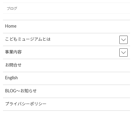
ブログ
共立寝具株式会社様で初のミュージアム
お知らせ
号が誕生しました。
Home
2024年9月17日
こどもミュージアムとは
株式会社RUSHexpress様,社内で初のミュ
お知らせ
ージアム号が誕生しました!
事業内容
2024年7月4日
お問合せ
English
なでしこ保育園で30名の園児たちと一緒
お知らせ
に紙芝居の時間を過ごしました!
BLOG～お知らせ
2024年7月4日
プライバシーポリシー
光照運輸株式会社様の本社にて新たに１
お知らせ
台のミュージアム号が誕生しました。