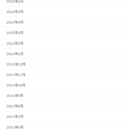
2022年6月
:
る筋肉を緩める物質を増加させることによって血管を広げ血液の
2022年5月
流れを促進します。二つは運動能力や姿勢制御に関わる機序は、
対になって働く筋肉運動のバランス調整にあると考えています。三
2022年4月
つは痛みを感知する発痛物質を押し流し痛みを緩和させると考え
られます。
2022年3月
IFMC を含まれる繊維で作ったAXF製品を使うと、体のバランスを
2022年2月
整え、身体機能と運動機能を向上させるなど、様々な効果があり
ますよ。
2022年1月
12月9日、csv事業部で腰の痛みを悩んでいる宮田運輸の運転士た
2021年12月
ちに対してAXF製品を体験させていただきました。
本当にAXF製品を着ると、みんなはすぐに効果があったのが感じら
2021年11月
れました。本当に不思議な商品だと思っております。
2021年10月
現在、スポーツ業界におけるIFMCを利用した取り組みがたくさん
あります。今後も、運送業界では運転士の体に優しいAXF製品を広
2021年9月
めていきたいと思っております。
2021年8月
2021年7月
2021年6月