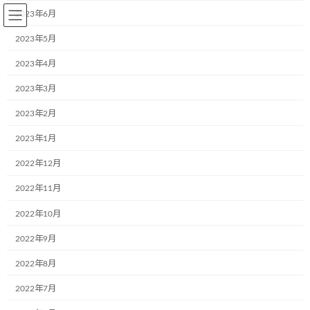
コ
ナ
2023年6月
ン
ビ
テ
ゲ
2023年5月
ン
ー
2023年4月
ツ
シ
へ
ョ
2023年3月
BLOG～お知らせ
ス
ン
キ
に
2023年2月
ッ
移
プ
動
2023年1月
Home
BLOG～お知らせ
ブログ
新しい繋がり
2022年12月
新しい繋がり
2022年11月
2022年10月
最
2018年4月11日
2018年4月11日
aa242go5dx
終
2022年9月
更
3月21日、株式会社フジタカ様(大阪市東淀川区)がこどもミュージ
新
2022年8月
日
アムプロジェクトに共感し、ご参画頂きました！
時
また優しさで繋がりましたね～ありがとうございました！
:
2022年7月