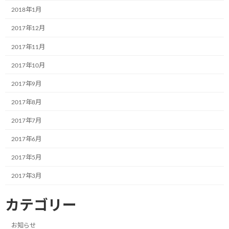
2018年1月
なでしこ保育園で30名の園児たちと一緒
お知らせ
に紙芝居の時間を過ごしました!
2017年12月
2024年7月4日
2017年11月
2017年10月
光照運輸株式会社様の本社にて新たに１
2017年9月
お知らせ
台のミュージアム号が誕生しました。
2017年8月
2024年7月4日
2017年7月
2017年6月
学校法人聖リゴリオ学園すわせいぼ幼稚
お知らせ
園でのお絵描きをさせて頂きました
2017年5月
2024年7月4日
2017年3月
カテゴリー
株式会社ブランエステート様（大阪府吹
お知らせ
田市）が、ラッピングをして下さいまし
た。
お知らせ