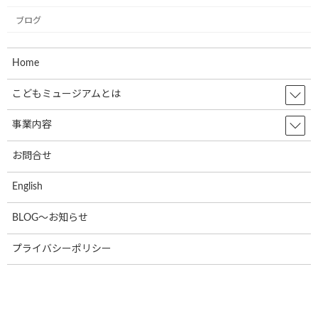
2024年6月5日
ブログ
東北乳運株式会社様(本社：福島県郡山
お知らせ
Home
市)で新たに2台のミュージアム号が誕生
しました！
こどもミュージアムとは
2024年6月5日
事業内容
日隆産業株式会社の姫路営業所様(本社:
お知らせ
大阪市)で新たに1台のミュージアム号が
お問合せ
誕生しました！
English
2024年6月5日
BLOG～お知らせ
ラオスで第一弾のミュージアム号が誕生
お知らせ
しました
プライバシーポリシー
2024年6月5日