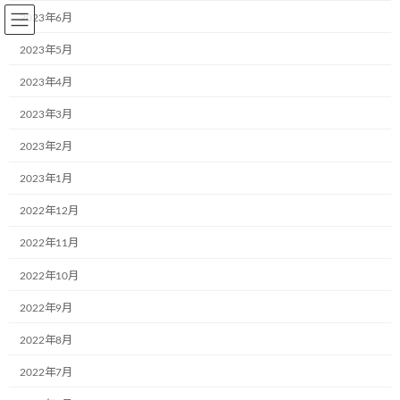
コ
ナ
2023年6月
ン
ビ
テ
ゲ
2023年5月
ン
ー
2023年4月
ツ
シ
へ
ョ
2023年3月
BLOG～お知らせ
ス
ン
キ
に
2023年2月
ッ
移
プ
動
2023年1月
Home
BLOG～お知らせ
ブログ
新しい繋がり
2022年12月
新しい繋がり
2022年11月
2022年10月
最
2018年4月11日
2018年4月11日
aa242go5dx
終
2022年9月
更
3月28日また新しい繋がりが出来ましたよ！
新
2022年8月
日
(大阪府の吹田市）株式会社千里丘スイミングスクール様が40枚の
時
お子様の絵から8枚を選んで、送迎バズにラッピングさせて頂きま
:
2022年7月
した。ありがとうございました。