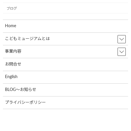
2024年6月5日
ブログ
東北乳運株式会社様(本社：福島県郡山
お知らせ
市)で新たに2台のミュージアム号が誕生
しました！
Home
2024年6月5日
こどもミュージアムとは
日隆産業株式会社の姫路営業所様(本社:
事業内容
お知らせ
大阪市)で新たに1台のミュージアム号が
誕生しました！
お問合せ
2024年6月5日
English
ラオスで第一弾のミュージアム号が誕生
お知らせ
BLOG～お知らせ
しました
2024年6月5日
プライバシーポリシー
カテゴリー