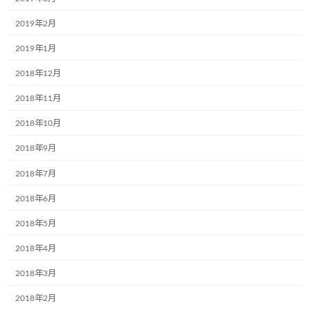
最近の投稿
2019年2月
2019年1月
12月2日(月)、一般社団法人こどもミュー
お知らせ
ジアムプロジェクト協会の2023年度(第6
2018年12月
期)社員総会は無事に終了いたしました！
2018年11月
2024年12月4日
2018年10月
2018年9月
共立寝具株式会社様で初のミュージアム
お知らせ
号が誕生しました。
2018年7月
2024年9月17日
2018年6月
2018年5月
株式会社RUSHexpress様,社内で初のミュ
お知らせ
ージアム号が誕生しました!
2018年4月
2024年7月4日
2018年3月
2018年2月