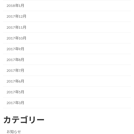
なでしこ保育園で30名の園児たちと一緒
2018年1月
お知らせ
に紙芝居の時間を過ごしました!
2017年12月
2024年7月4日
2017年11月
2017年10月
光照運輸株式会社様の本社にて新たに１
お知らせ
台のミュージアム号が誕生しました。
2017年9月
2024年7月4日
2017年8月
2017年7月
学校法人聖リゴリオ学園すわせいぼ幼稚
お知らせ
2017年6月
園でのお絵描きをさせて頂きました
2017年5月
2024年7月4日
2017年3月
株式会社ブランエステート様（大阪府吹
お知らせ
カテゴリー
田市）が、ラッピングをして下さいまし
た。
お知らせ