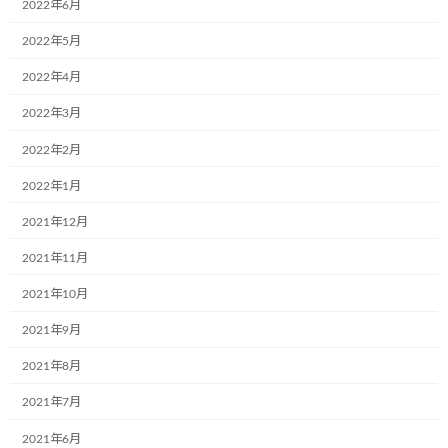
2022年6月
しかし、現在そのミツバチに減滅の危機があります。
2022年5月
来月から「みつばちと地球とわたし」という映画が上映する予定
2022年4月
ですが、
2022年3月
興味がいらっしゃる方はぜひ会場に足をお運びください！
2022年2月
映画予告のリング：
https://youtu.be/sjR2Cyb8uRo
2022年1月
2021年12月
2021年11月
2021年10月
カテゴリー
ブログ
2021年9月
2021年8月
コメントを残す
2021年7月
メールアドレスが公開されることはありません。
※
が付いている
2021年6月
欄は必須項目です