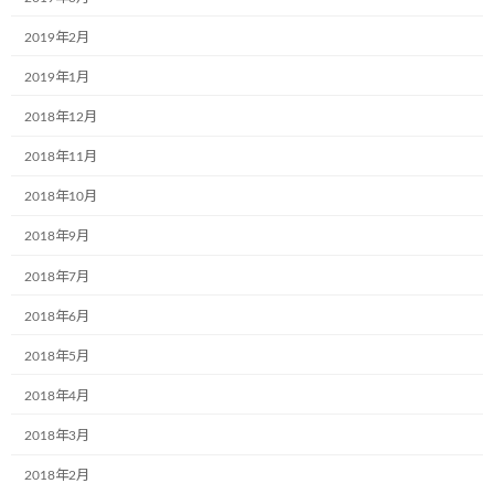
次の記事
2019年2月
2019年1月
2018年12月
2018年11月
2018年10月
国境を越えた優しさ
2018年9月
2018年6月26日
2018年7月
最近の投稿
2018年6月
2018年5月
12月2日(月)、一般社団法人こどもミュー
お知らせ
ジアムプロジェクト協会の2023年度(第6
2018年4月
期)社員総会は無事に終了いたしました！
2018年3月
2024年12月4日
2018年2月