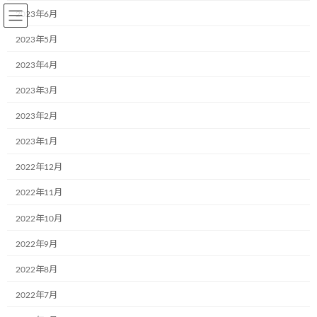
コ
ナ
2023年6月
ン
ビ
テ
ゲ
2023年5月
ン
ー
2023年4月
ツ
シ
へ
ョ
2023年3月
BLOG～お知らせ
ス
ン
キ
に
2023年2月
ッ
移
プ
動
2023年1月
Home
BLOG～お知らせ
ブログ
ミツバチと地球とわたし
2022年12月
ミツバチと地球とわたし
2022年11月
2022年10月
最
2018年6月22日
2018年6月22日
aa242go5dx
終
2022年9月
更
皆様、知っていますか?
新
2022年8月
日
時
私達の食糧の70％はミツバチ達の受粉のおかげで出来た食べ物で
:
2022年7月
す。