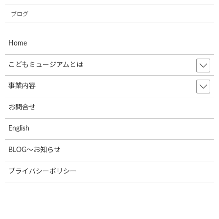
ブログ
学校法人聖リゴリオ学園すわせいぼ幼稚
お知らせ
園でのお絵描きをさせて頂きました
Home
2024年7月4日
こどもミュージアムとは
株式会社ブランエステート様（大阪府吹
事業内容
お知らせ
田市）が、ラッピングをして下さいまし
た。
お問合せ
2024年6月5日
English
東北乳運株式会社様(本社：福島県郡山
お知らせ
BLOG～お知らせ
市)で新たに2台のミュージアム号が誕生
しました！
プライバシーポリシー
2024年6月5日
日隆産業株式会社の姫路営業所様(本社:
お知らせ
大阪市)で新たに1台のミュージアム号が