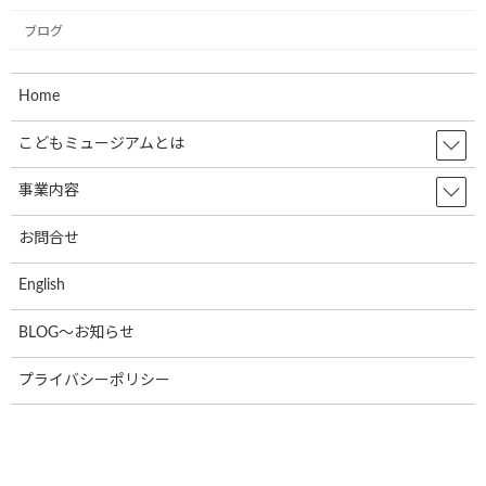
ジアムプロジェクト協会の2023年度(第6
期)社員総会は無事に終了いたしました！
ブログ
2024年12月4日
Home
共立寝具株式会社様で初のミュージアム
こどもミュージアムとは
お知らせ
号が誕生しました。
事業内容
2024年9月17日
お問合せ
株式会社RUSHexpress様,社内で初のミュ
お知らせ
English
ージアム号が誕生しました!
2024年7月4日
BLOG～お知らせ
プライバシーポリシー
なでしこ保育園で30名の園児たちと一緒
お知らせ
に紙芝居の時間を過ごしました!
2024年7月4日