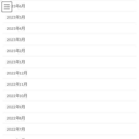
コ
ナ
2023年6月
ン
ビ
テ
ゲ
2023年5月
ン
ー
2023年4月
ツ
シ
へ
ョ
2023年3月
BLOG～お知らせ
ス
ン
キ
に
2023年2月
ッ
移
プ
動
2023年1月
Home
BLOG～お知らせ
ブログ
西日本豪雨
2022年12月
西日本豪雨
2022年11月
2022年10月
最
2018年7月11日
2018年7月11日
aa242go5dx
終
2022年9月
更
西日本豪雨
新
2022年8月
日
時
平成以降で最悪となる甚大な被害を西日本各地にもたらし
ました。
:
2022年7月
弊社、岡山事業所の車両も道中で水没被害を受けましたが
、全従業員さ