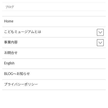
ブログ
名前
※
Home
こどもミュージアムとは
事業内容
メール
※
お問合せ
English
サイト
BLOG～お知らせ
プライバシーポリシー
次回のコメントで使用するためブラウザーに自分の名前、メー
ルアドレス、サイトを保存する。