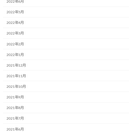
2022年6月
時
株式会社
お子さん達の作品を自社のトラックにラッピング頂いた
:
2022年5月
ランクス様のミュージアム号もご参画頂き、子どもたち
も、
保護者の方も、地域の方も、皆さん大変喜んでいただ
2022年4月
いたそうです。
2022年3月
子どもたちは、保護者や地域の方、関係機関の方といっし
2022年2月
ょに交通安全の思いを込めたポケットティッシュを配りま
2022年1月
した。
学校と地域で始めた行事でしたが、
その思いが遠く
離れた方にも届き、
いっしょに参加したいただいたこと
2021年12月
が、
とてもうれしかったのだと思います。
2021年11月
ありがとうございます、また優しさが繋がりました！
2021年10月
2021年9月
2021年8月
2021年7月
2021年6月