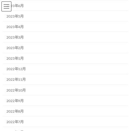
コ
ナ
2023年6月
ン
ビ
テ
ゲ
2023年5月
ン
ー
2023年4月
ツ
シ
へ
ョ
2023年3月
BLOG～お知らせ
ス
ン
キ
に
2023年2月
ッ
移
プ
動
2023年1月
Home
BLOG～お知らせ
ブログ
湘南小学校様のスローダウンキャンペーンイベント
2022年12月
2022年11月
湘南小学校様のスローダウンキ
2022年10月
ャンペーンイベント
2022年9月
最
2019年9月6日
2019年9月6日
aa242go5dx
2022年8月
終
更
神奈川県相模原市にある湘南小学校では、年一度の
スロー
2022年7月
新
日
ダウンキャンペーンというイベントが本日行われました！