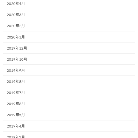
2020年4月
4月11日、株式会社ヒガシトゥエンティワン様（大阪市中央区）17
台目のミュージアム号が完成しました！
2020年3月
現在は、交代で出勤される体制を取られているそうです。
2020年2月
出勤されない方は、在宅勤務だそうです。
2020年1月
世の中が大きく変化する中、「やさしさ」を大切に応援していた
2019年12月
だける皆様に、感謝です！
そして、医療従事者の方々は勿論の事、この状況の中でも日々荷
2019年10月
物を運び続けてくれている物流従事者の方々にも心から感謝で
2019年9月
す！本当にありがとうございます！
2019年8月
カテゴリー
お知らせ
2019年7月
2019年6月
コメントを残す
2019年5月
メールアドレスが公開されることはありません。
※
が付いている
2019年4月
欄は必須項目です
2019年3月