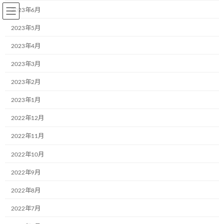
コ
ナ
2023年6月
ン
ビ
テ
ゲ
2023年5月
ン
ー
2023年4月
ツ
シ
へ
ョ
2023年3月
BLOG～お知らせ
ス
ン
キ
に
2023年2月
ッ
移
プ
動
2023年1月
Home
BLOG～お知らせ
お知らせ
株式会社ヒガシトゥエンティワンさま、１７台目のラッピング♪
2022年12月
2022年11月
株式会社ヒガシトゥエンティワン
2022年10月
さま、１７台目のラッピング♪
2022年9月
最
2020年4月20日
2020年4月20日
aa242go5dx
2022年8月
終
更
2022年7月
新
日