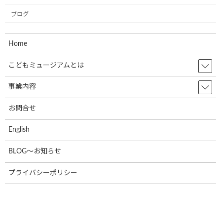
ブログ
Home
こどもミュージアムとは
東京都で新たに参画、ラッピングいただきました
事業内容
2020年4月20日
お問合せ
最近の投稿
English
12月2日(月)、一般社団法人こどもミュー
BLOG～お知らせ
お知らせ
ジアムプロジェクト協会の2023年度(第6
期)社員総会は無事に終了いたしました！
プライバシーポリシー
2024年12月4日
共立寝具株式会社様で初のミュージアム
お知らせ