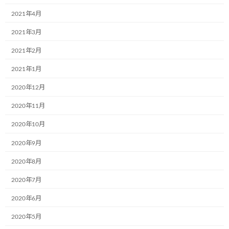
2021年4月
2021年3月
2021年2月
ヒガシトゥエンティワングループの株式会社ヒガシトウェンティワ
2021年1月
ン様、ユートランスシステム株式会社様で新たなミュージアム号
が誕生しました。
2020年12月
年初より13台の施工依頼をいただき、この2台で施工が完了しグル
2020年11月
ープでのミュージアム号は計20台となりました。
まだまだ増やしていく予定と聞いております。これからもよろし
2020年10月
くお願いします。
2020年9月
カテゴリー
お知らせ
2020年8月
2020年7月
コメントを残す
2020年6月
メールアドレスが公開されることはありません。
※
が付いている
2020年5月
欄は必須項目です