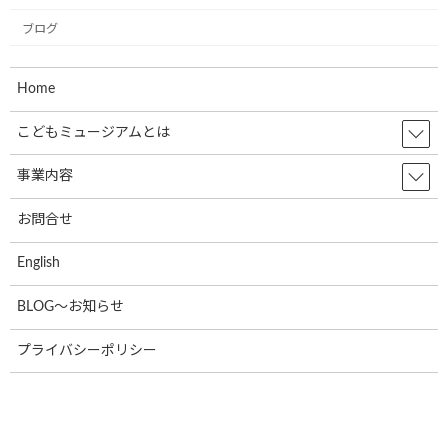
共立寝具株式会社様で初のミュージアム
お知らせ
号が誕生しました。
ブログ
2024年9月17日
Home
株式会社RUSHexpress様,社内で初のミュ
こどもミュージアムとは
お知らせ
ージアム号が誕生しました!
事業内容
2024年7月4日
お問合せ
なでしこ保育園で30名の園児たちと一緒
お知らせ
English
に紙芝居の時間を過ごしました!
2024年7月4日
BLOG～お知らせ
プライバシーポリシー
光照運輸株式会社様の本社にて新たに１
お知らせ
台のミュージアム号が誕生しました。
2024年7月4日