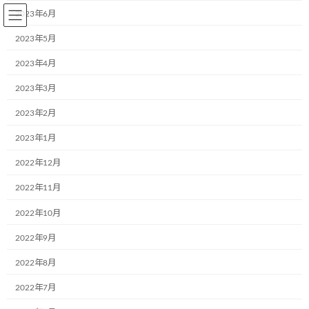
コ
ナ
2023年6月
ン
ビ
テ
ゲ
2023年5月
ン
ー
2023年4月
ツ
シ
へ
ョ
2023年3月
BLOG～お知らせ
ス
ン
キ
に
2023年2月
ッ
移
プ
動
2023年1月
Home
BLOG～お知らせ
お知らせ
ヒガシトゥエンティワングループ様で2台のミュージアム号が誕生しました
2022年12月
2022年11月
ヒガシトゥエンティワングループ
2022年10月
様で2台のミュージアム号が誕生
2022年9月
しました
2022年8月
最
2020年5月19日
2020年5月19日
aa242go5dx
2022年7月
終
更