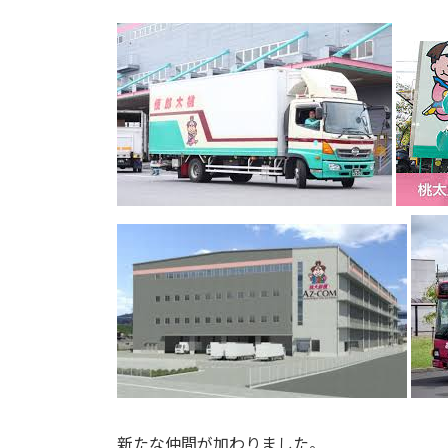
更
新
日
時
:
新たな仲間が加わりました。