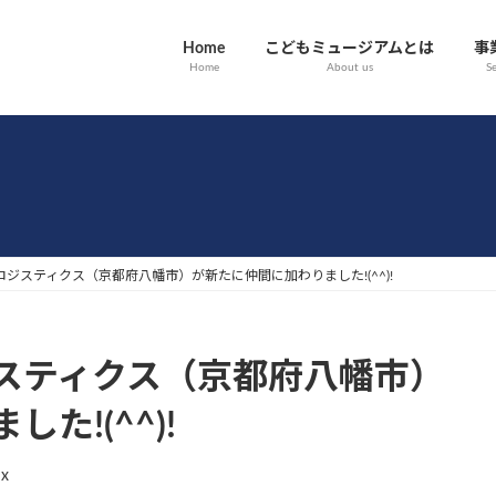
Home
こどもミュージアムとは
事
Home
About us
Se
ジスティクス（京都府八幡市）が新たに仲間に加わりました!(^^)!
スティクス（京都府八幡市）
た!(^^)!
dx