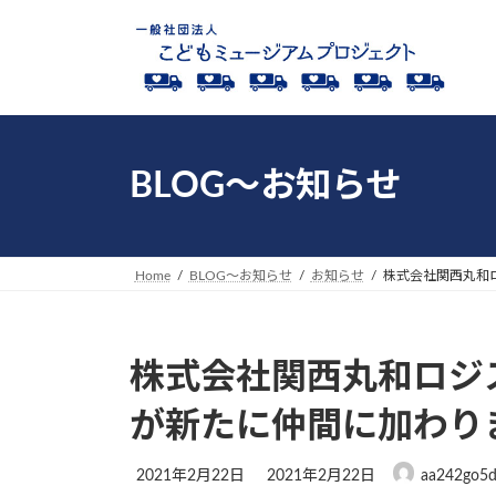
コ
ナ
ン
ビ
テ
ゲ
ン
ー
ツ
シ
へ
ョ
ス
ン
BLOG～お知らせ
キ
に
ッ
移
プ
動
Home
BLOG～お知らせ
お知らせ
株式会社関西丸和ロ
株式会社関西丸和ロジ
が新たに仲間に加わりまし
最
2021年2月22日
2021年2月22日
aa242go5
終