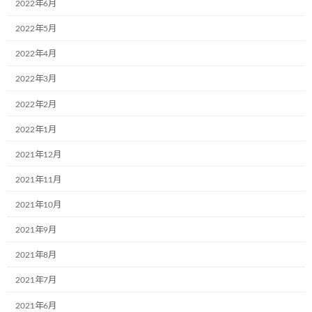
2022年6月
大阪府岸和田市の光照運輸株式会社様「HP:http://www.kousyou-
新
日
unyu.co.jp/company/」は次々と新しいミュージアム号が登場しま
2022年5月
時
した、大変応援頂きまして、本当にありがとうございます。
:
2022年4月
お陰様で、ご参画企業は241社となり、こどもミュージアム車輛は
2022年3月
804台になりました！
今後とも一緒に優しさが溢れる世の中を描きしましょう。ありが
2022年2月
とうございます。
2022年1月
2021年12月
2021年11月
2021年10月
2021年9月
2021年8月
2021年7月
2021年6月