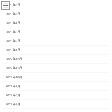
コ
ナ
2023年6月
ン
ビ
テ
ゲ
2023年5月
ン
ー
2023年4月
ツ
シ
へ
ョ
2023年3月
BLOG～お知らせ
ス
ン
キ
に
2023年2月
ッ
移
プ
動
2023年1月
Home
BLOG～お知らせ
お知らせ
光照運輸株式会社様（大阪府岸和田市）でミュージアム号誕生しました
2022年12月
2022年11月
光照運輸株式会社様（大阪府岸
2022年10月
和田市）でミュージアム号誕生し
2022年9月
ました
2022年8月
最
2021年7月28日
2021年7月28日
aa242go5dx
2022年7月
終
更