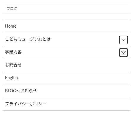
12月2日(月)、一般社団法人こどもミュー
お知らせ
ジアムプロジェクト協会の2023年度(第6
ブログ
期)社員総会は無事に終了いたしました！
Home
2024年12月4日
こどもミュージアムとは
共立寝具株式会社様で初のミュージアム
お知らせ
号が誕生しました。
事業内容
2024年9月17日
お問合せ
English
株式会社RUSHexpress様,社内で初のミュ
お知らせ
ージアム号が誕生しました!
BLOG～お知らせ
2024年7月4日
プライバシーポリシー
なでしこ保育園で30名の園児たちと一緒
お知らせ
に紙芝居の時間を過ごしました!
2024年7月4日