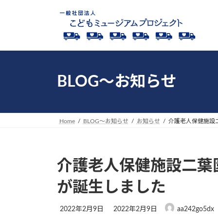
コ
ナ
ン
ビ
テ
ゲ
ン
ー
ツ
シ
へ
ョ
ス
ン
BLOG～お知らせ
キ
に
ッ
移
プ
動
Home
BLOG～お知らせ
お知らせ
介護老人保健施設
介護老人保健施設二葉
が誕生しました
最
2022年2月9日
2022年2月9日
aa242go5dx
終