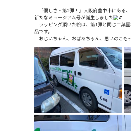
更
「優しさ・第2弾！」大阪府豊中市にある、
新
新たなミュージアム号が誕生しました
日
時
ラッピング頂いた絵は、第1弾と同じ二葉園
:
品です。
おじいちゃん、おばあちゃん、思いのこもっ