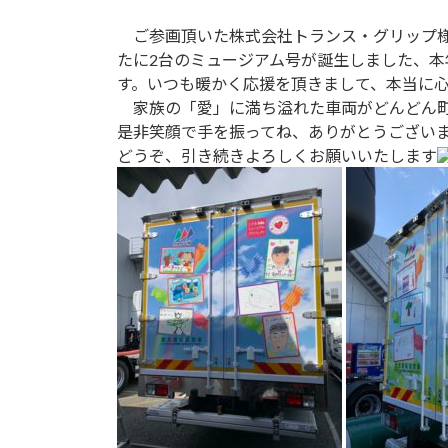
更
ご参画頂いた株式会社トランス・グリップ
新
たに2台のミュージアム号が誕生しました、本
日
時
す。いつも暖かく応援を頂きまして、本当に
:
家族の「愛」に満ち溢れた車両がどんどん町
是非笑顔で手を振ってね、ありがとうござい
どうぞ、引き続きよろしくお願いいたします