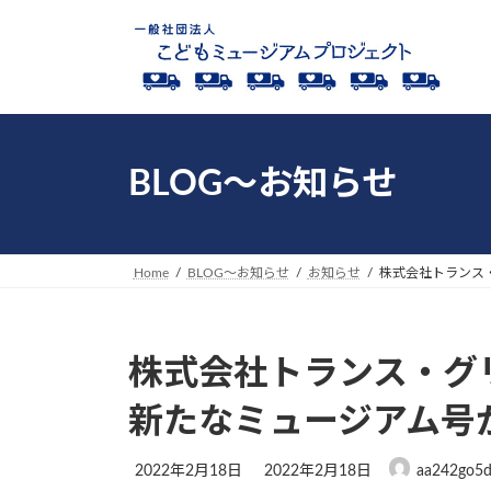
コ
ナ
ン
ビ
テ
ゲ
ン
ー
ツ
シ
へ
ョ
ス
ン
BLOG～お知らせ
キ
に
ッ
移
プ
動
Home
BLOG～お知らせ
お知らせ
株式会社トランス
株式会社トランス・グ
新たなミュージアム号
最
2022年2月18日
2022年2月18日
aa242go5
終