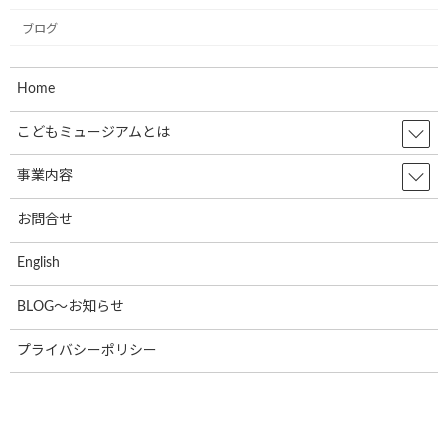
学校法人聖リゴリオ学園すわせいぼ幼稚
お知らせ
園でのお絵描きをさせて頂きました
ブログ
2024年7月4日
Home
株式会社ブランエステート様（大阪府吹
こどもミュージアムとは
お知らせ
田市）が、ラッピングをして下さいまし
た。
事業内容
2024年6月5日
お問合せ
東北乳運株式会社様(本社：福島県郡山
お知らせ
English
市)で新たに2台のミュージアム号が誕生
しました！
BLOG～お知らせ
2024年6月5日
プライバシーポリシー
日隆産業株式会社の姫路営業所様(本社:
お知らせ
大阪市)で新たに1台のミュージアム号が
誕生しました！
2024年6月5日