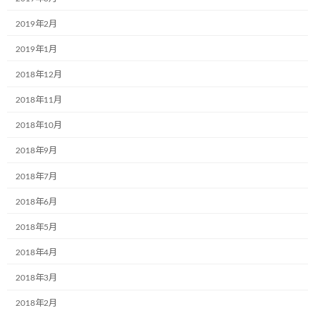
2019年2月
2019年1月
2018年12月
寝屋川市にある認定こども園ひなぎく保育園で紙芝居を実施しました
2018年11月
2018年10月
2022年6月2日
2018年9月
最近の投稿
2018年7月
12月2日(月)、一般社団法人こどもミュー
2018年6月
お知らせ
ジアムプロジェクト協会の2023年度(第6
期)社員総会は無事に終了いたしました！
2018年5月
2018年4月
2024年12月4日
2018年3月
共立寝具株式会社様で初のミュージアム
お知らせ
2018年2月
号が誕生しました。