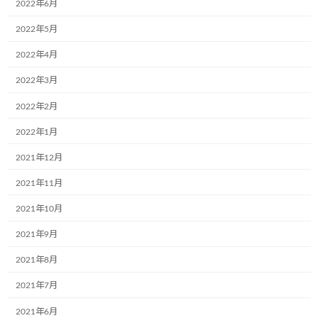
2022年6月
更
5月24日、ご参画を頂いているアクロストランスポート株式会社様
新
2022年5月
日
（東京都）「
https://www.across-tr.co.jp/index.html
」は新しい2台
時
のミュージアム号が誕生しました。また、後日にお披露目式を行
2022年4月
:
う予定です。
皆さんのおかげで、参画企業様は279
2022年3月
社になり、こどもミュージアム号はなんと935台も超えました。 こ
れから、益々、みんなの「やさしさ」が、「暖かさ」が、 そし
2022年2月
て、「笑顔」が広がっていきましょう。ありがとうございます。
2022年1月
2021年12月
2021年11月
カテゴリー
お知らせ
2021年10月
コメントを残す
2021年9月
2021年8月
メールアドレスが公開されることはありません。
※
が付いている
欄は必須項目です
2021年7月
2021年6月
コメント
※