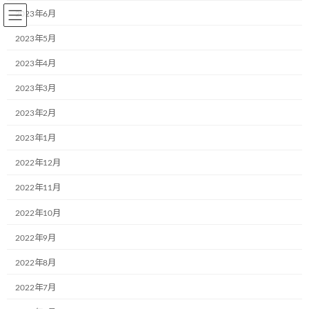
コ
ナ
2023年6月
ン
ビ
テ
ゲ
2023年5月
ン
ー
2023年4月
ツ
シ
へ
ョ
2023年3月
BLOG～お知らせ
ス
ン
キ
に
2023年2月
ッ
移
プ
動
2023年1月
Home
BLOG～お知らせ
お知らせ
アクロストランスポート株式会社様（東京都）は新しい2台のミュージアム号
2022年12月
が誕生しました。
2022年11月
アクロストランスポート株式会社
2022年10月
様（東京都）は新しい2台のミュ
2022年9月
ージアム号が誕生しました。
2022年8月
2022年7月
最
2022年6月2日
2022年6月2日
aa242go5dx
終