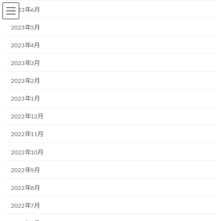
コ
ナ
2023年6月
ン
ビ
テ
ゲ
2023年5月
ン
ー
2023年4月
ツ
シ
へ
ョ
2023年3月
BLOG～お知らせ
ス
ン
キ
に
2023年2月
ッ
移
プ
動
2023年1月
Home
BLOG～お知らせ
お知らせ
初めてオンラインで中国のこども達とお絵描き大会を行いました！
2022年12月
2022年11月
初めてオンラインで中国のこど
2022年10月
も達とお絵描き大会を行いまし
2022年9月
た！
2022年8月
最
2022年6月2日
2022年6月2日
aa242go5dx
2022年7月
終
更