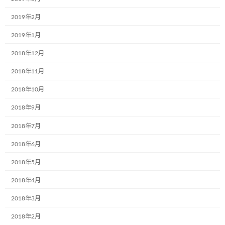
2022年6月2日
2019年2月
次の記事
2019年1月
2018年12月
2018年11月
2018年10月
株式会社中野外食サプライ様（堺市中区）は初のミュージアム号が完成しました
2018年9月
2022年6月22日
2018年7月
2018年6月
最近の投稿
2018年5月
12月2日(月)、一般社団法人こどもミュー
2018年4月
お知らせ
ジアムプロジェクト協会の2023年度(第6
期)社員総会は無事に終了いたしました！
2018年3月
2018年2月
2024年12月4日