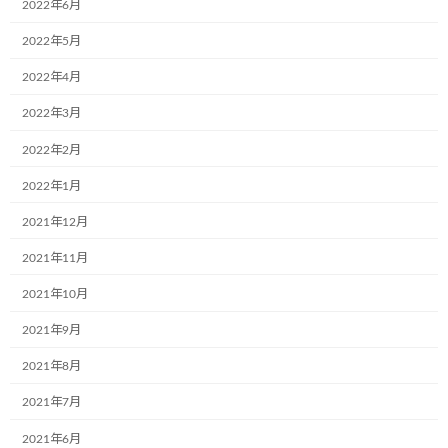
2022年6月
6月1日、中国の子供の日
初めてオンラインで中国のこども達
新
日
とお絵描き大会を行いました！！
2022年5月
時
:
紙芝居の形でこども達にこどもミュージアムプロジェクトの誕生物
2022年4月
語を紹介しました。真剣に物語を聞いているこども達の顔は可愛
2022年3月
いです。
2022年2月
今回いただくすべての作品は9月11日(日)こどもミュージアムフェ
2022年1月
スタに展示される予定です。こどもミュージアムプロジェクトは国
境を越えた優しさをその場でお届けします。皆様！是非、ご来場
2021年12月
ください！
2021年11月
2021年10月
2021年9月
カテゴリー
お知らせ
2021年8月
コメントを残す
2021年7月
2021年6月