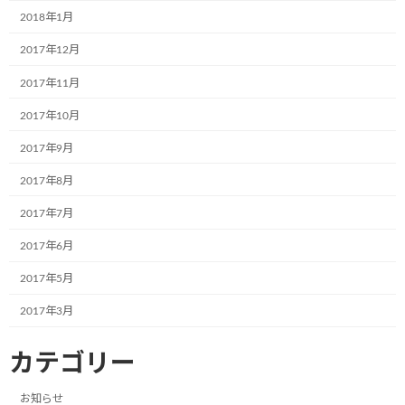
2018年1月
共立寝具株式会社様で初のミュージアム
お知らせ
号が誕生しました。
2017年12月
2024年9月17日
2017年11月
2017年10月
株式会社RUSHexpress様,社内で初のミュ
2017年9月
お知らせ
ージアム号が誕生しました!
2017年8月
2024年7月4日
2017年7月
2017年6月
なでしこ保育園で30名の園児たちと一緒
お知らせ
に紙芝居の時間を過ごしました!
2017年5月
2024年7月4日
2017年3月
カテゴリー
光照運輸株式会社様の本社にて新たに１
お知らせ
台のミュージアム号が誕生しました。
お知らせ