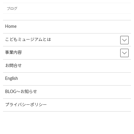
2024年7月4日
ブログ
学校法人聖リゴリオ学園すわせいぼ幼稚
お知らせ
Home
園でのお絵描きをさせて頂きました
2024年7月4日
こどもミュージアムとは
事業内容
株式会社ブランエステート様（大阪府吹
お知らせ
田市）が、ラッピングをして下さいまし
お問合せ
た。
English
2024年6月5日
BLOG～お知らせ
東北乳運株式会社様(本社：福島県郡山
お知らせ
市)で新たに2台のミュージアム号が誕生
プライバシーポリシー
しました！
2024年6月5日
日隆産業株式会社の姫路営業所様(本社:
お知らせ