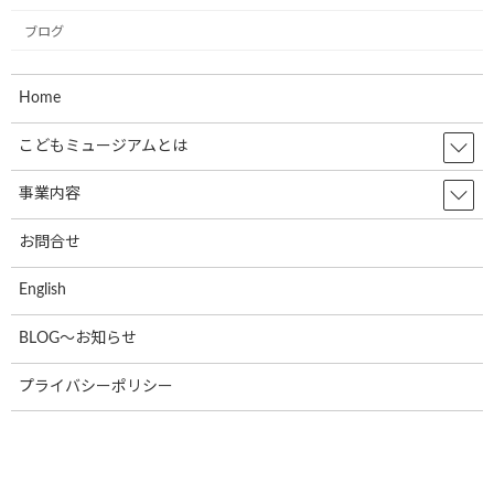
2023年8月4日
ブログ
最近の投稿
Home
12月2日(月)、一般社団法人こどもミュー
こどもミュージアムとは
お知らせ
ジアムプロジェクト協会の2023年度(第6
期)社員総会は無事に終了いたしました！
事業内容
2024年12月4日
お問合せ
共立寝具株式会社様で初のミュージアム
English
お知らせ
号が誕生しました。
BLOG～お知らせ
2024年9月17日
プライバシーポリシー
株式会社RUSHexpress様,社内で初のミュ
お知らせ
ージアム号が誕生しました!
2024年7月4日