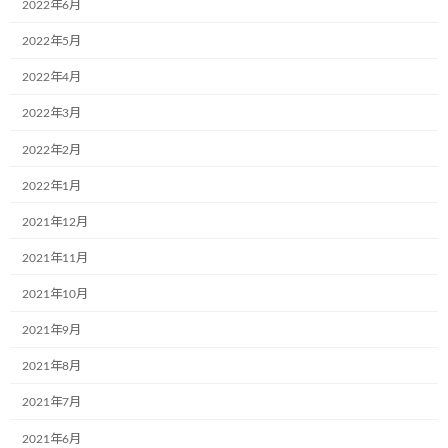
2022年6月
最
2023年7月14日
2023年7月14日
aa242go5dx
終
2022年5月
更
6月、既にご入会頂いた東北乳運株式会社様(本社：福島県郡山市)
新
2022年4月
日
が社内で新たな２台のミュージアム号を誕生頂きました。
時
2022年3月
:
「hp:
http://www.thnu.co.jp/
」
2022年2月
今回ラッピングされた作品は従業員さんのお子様が描いてくれた
2022年1月
絵画です。これからもこども達の想いを背負いながら、交通事故
ゼロを目指して、頑張りましょう！
2021年12月
2021年11月
お陰様で、参画企業様は313社になり、こどもミュージアム号はな
んと1102台も超えました。 これから、益々、みんなの「やさし
2021年10月
さ」が、「暖かさ」が、 そして、「笑顔」が広がっていきましょ
2021年9月
う。いつもありがとうございます。
2021年8月
2021年7月
2021年6月