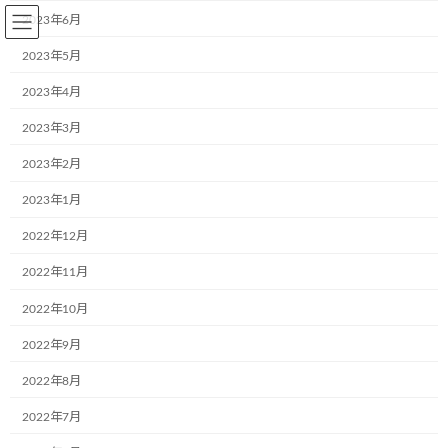
コ
ナ
2023年6月
ン
ビ
テ
ゲ
2023年5月
ン
ー
2023年4月
ツ
シ
へ
ョ
2023年3月
BLOG～お知らせ
ス
ン
キ
に
2023年2月
ッ
移
プ
動
2023年1月
Home
BLOG～お知らせ
お知らせ
6月、既にご入会頂いた東北乳運株式会社様(本社：福島県郡山市)が社内で新
2022年12月
たな２台のミュージアム号を誕生頂きました。
2022年11月
6月、既にご入会頂いた東北乳運
2022年10月
株式会社様(本社：福島県郡山市)
2022年9月
が社内で新たな２台のミュージ
2022年8月
2022年7月
アム号を誕生頂きました。