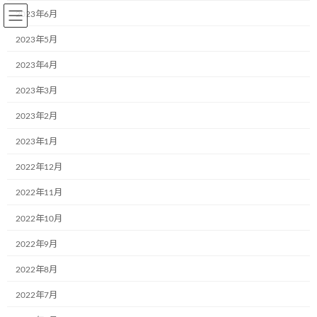
コ
ナ
2023年6月
ン
ビ
テ
ゲ
2023年5月
ン
ー
2023年4月
ツ
シ
へ
ョ
2023年3月
BLOG～お知らせ
ス
ン
キ
に
2023年2月
ッ
移
プ
動
2023年1月
Home
BLOG～お知らせ
お知らせ
9月13日お披露目式を行いました。
2022年12月
9月13日お披露目式を行いまし
2022年11月
た。
2022年10月
2022年9月
最
2023年10月2日
2023年10月2日
aa242go5dx
終
2022年8月
更
9月13日 寝屋川市の株式会社寝屋川興業様で、3面ラッピングさ
新
2022年7月
日
れたパーカー車が2台完成し、絵を描いてくれた「あまだのみやち
時
どりこども園」にて、お披露目式を開催しました。