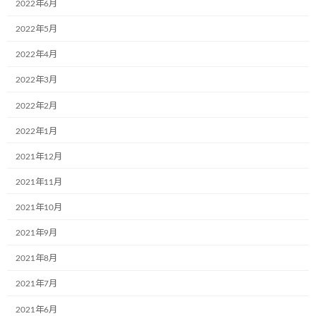
2022年6月
:
2022年5月
園児たちがこころを込めた絵を可愛らしくラッピングされたトラ
ックを観てみんな笑顔満面でした。
2022年4月
記念品と感謝状をお渡しして記念撮影。こどもたちはラッピング
2022年3月
されたトラックで自分の絵を探し見つけた時に指差ししている姿
2022年2月
に癒されました。
2022年1月
寝屋川興業様
いつもありがとうございます。
2021年12月
https://neyagawakogyou.com
2021年11月
あまだのみやちどりこども園の皆様
2021年10月
この度はお世話になりありがとうございました！
2021年9月
2021年8月
2021年7月
2021年6月