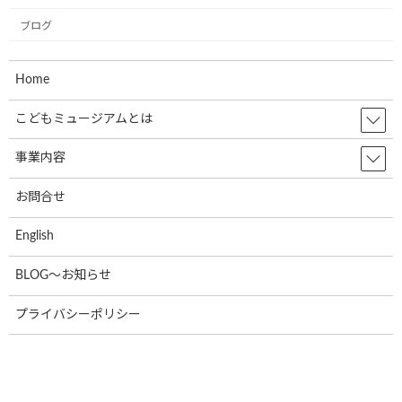
株式会社RUSHexpress様,社内で初のミュ
お知らせ
ージアム号が誕生しました!
ブログ
2024年7月4日
Home
なでしこ保育園で30名の園児たちと一緒
こどもミュージアムとは
お知らせ
に紙芝居の時間を過ごしました!
事業内容
2024年7月4日
お問合せ
光照運輸株式会社様の本社にて新たに１
お知らせ
English
台のミュージアム号が誕生しました。
2024年7月4日
BLOG～お知らせ
プライバシーポリシー
学校法人聖リゴリオ学園すわせいぼ幼稚
お知らせ
園でのお絵描きをさせて頂きました
2024年7月4日